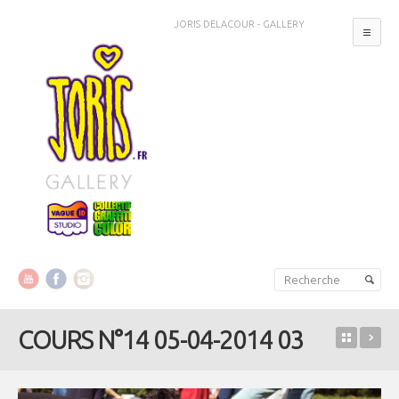
JORIS DELACOUR - GALLERY
MEN
Aller au contenu principal
Aller au contenu secondaire
COURS N°14 05-04-2014 03
Retour 
» D