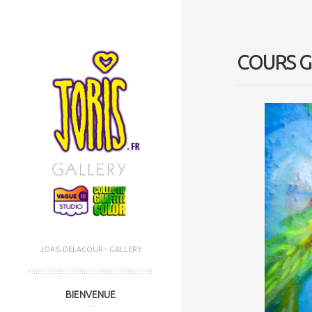
COURS G
JORIS DELACOUR - GALLERY
MENU PRINCIPAL
Aller au contenu
Aller au contenu
BIENVENUE
secondaire
principal