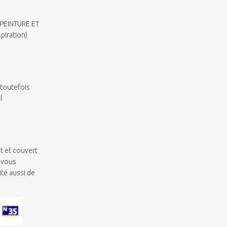
PEINTURE ET
piration)
)
 toutefois
l
t et couvert
s vous
ité aussi de