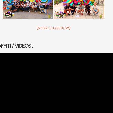
[SHOW SLIDESHOW]
FITI / VIDEOS :