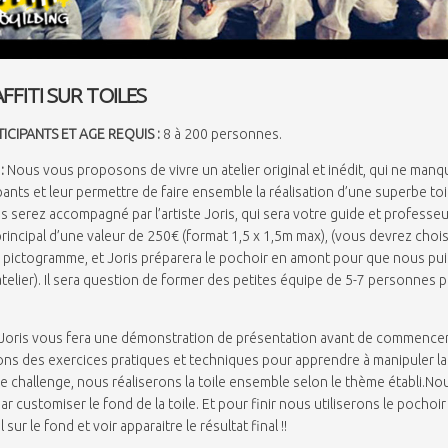
FFITI SUR TOILES
ICIPANTS ET
AGE REQUIS
:
8 à 200 personnes.
:
Nous vous proposons de vivre un atelier original et inédit, qui ne manq
ipants et leur permettre de faire ensemble la réalisation d’une superbe toil
s serez accompagné par l’artiste Joris, qui sera votre guide et professeu
rincipal d’une valeur de 250€ (format 1,5 x 1,5m max), (vous devrez choisi
 pictogramme, et Joris préparera le pochoir en amont pour que nous pu
 l’atelier). Il sera question de former des petites équipe de 5-7 personnes p
Joris vous fera une démonstration de présentation avant de commencer l
ons des exercices pratiques et techniques pour apprendre à manipuler l
 le challenge, nous réaliserons la toile ensemble selon le thème établi.No
customiser le fond de la toile. Et pour finir nous utiliserons le pochoi
 sur le fond et voir apparaitre le résultat final !!