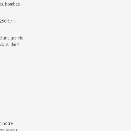
hes, bombes
250 € / 1
 d’une grande
 vous, dans
r, notre
avec vous et