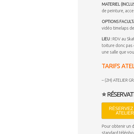
MATERIEL (INCLUS
de peinture, acce
OPTIONS FACULTA
vidéo timelaps de
LIEU :
RDV au Skat
toiture donc pas 
une salle que vou
TARIFS ATEL
– (2H) ATELIER GRA
⭐
RÉSERVA
RÉSERVEZ
ATELIER
Pour obtenir un d
standard téléphon