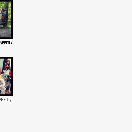
FFITI /
FITI /