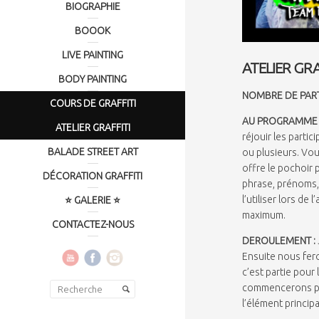
BIOGRAPHIE
BOOOK
LIVE PAINTING
ATELIER GRA
BODY PAINTING
NOMBRE DE PART
COURS DE GRAFFITI
AU PROGRAMME 
ATELIER GRAFFITI
réjouir les partic
BALADE STREET ART
ou plusieurs. Vou
offre le pochoir p
DÉCORATION GRAFFITI
phrase, prénoms,
l’utiliser lors de
⭐ GALERIE ⭐
maximum.
CONTACTEZ-NOUS
DEROULEMENT :
Ensuite nous fer
c’est partie pour
commencerons par 
l’élément principal