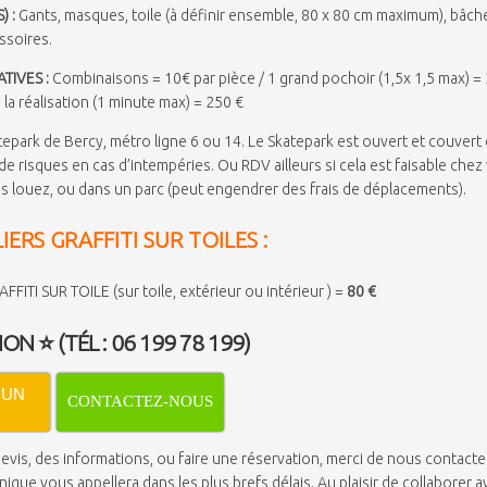
) :
Gants, masques, toile (à définir ensemble, 80 x 80 cm maximum), bâc
ssoires.
TIVES :
Combinaisons = 10€ par pièce / 1 grand pochoir (1,5x 1,5 max) = 
 la réalisation (1 minute max) = 250 €
epark de Bercy, métro ligne 6 ou 14. Le Skatepark est ouvert et couvert
de risques en cas d’intempéries. Ou RDV ailleurs si cela est faisable chez
s louez, ou dans un parc (peut engendrer des frais de déplacements).
IERS GRAFFITI SUR TOILES :
FFITI SUR TOILE (sur toile, extérieur ou intérieur ) =
80 €
TION
⭐
(TÉL : 06 199 78 199)
 UN
CONTACTEZ-NOUS
evis, des informations, ou faire une réservation, merci de nous contacte
ique vous appellera dans les plus brefs délais. Au plaisir de collaborer 