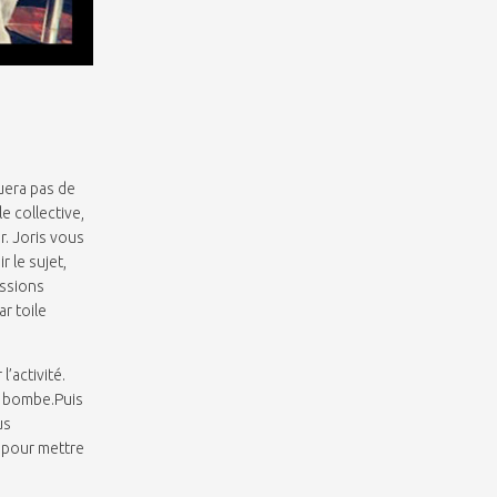
uera pas de
e collective,
r. Joris vous
r le sujet,
issions
ar toile
’activité.
a bombe.Puis
us
r pour mettre