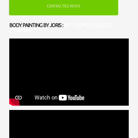
CONTACTEZ-NOUS
BODY PAINTING BY JORIS :
HTTPS://YOUTU.BE/SZ-
2FHXO8KK