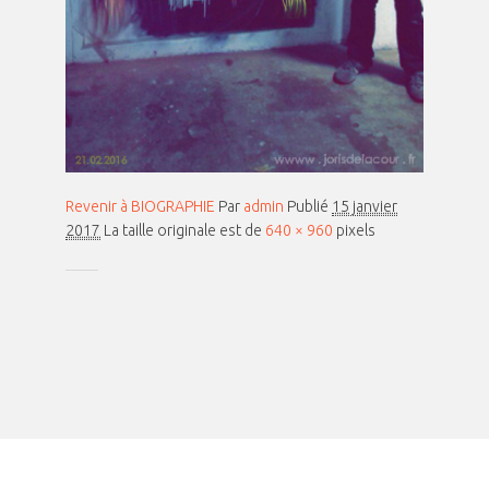
Revenir à BIOGRAPHIE
Par
admin
Publié
15 janvier
2017
La taille originale est de
640 × 960
pixels