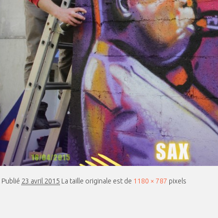
Publié
23 avril 2015
La taille originale est de
1180 × 787
pixels