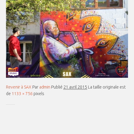
Revenir à SAX
Par
admin
Publié
21 avril 2015
La taille originale est
de
1133 × 756
pixels