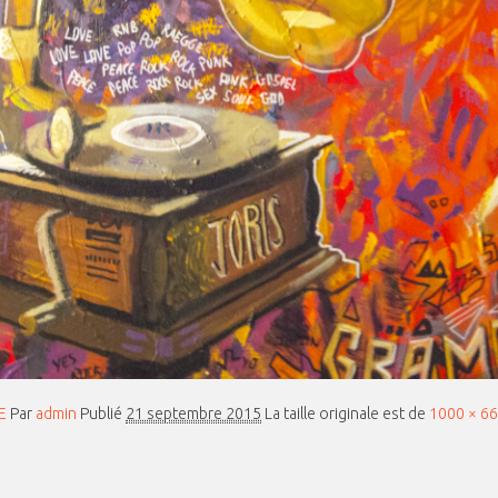
E
Par
admin
Publié
21 septembre 2015
La taille originale est de
1000 × 6