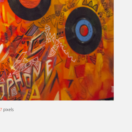
67
pixels