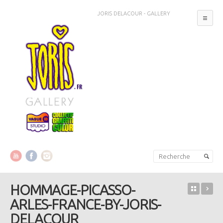
JORIS DELACOUR - GALLERY
MEN
Aller au contenu principal
Aller au contenu secondaire
HOMMAGE-PICASSO-
Retour 
HO
ARLES-FRANCE-BY-JORIS-
DELACOUR