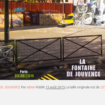
E DE JOUVENCE
Par
admin
Publié
15 août 2015
La taille originale est de
23