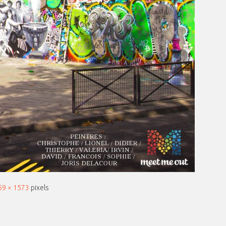
59 × 1573
pixels