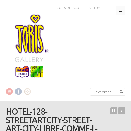
JORIS DELACOUR - GALLERY
MEN
Aller au contenu principal
Aller au contenu secondaire
HOTEL-128-
Retour 
LI
STREETARTCITY-STREET-
ART-CITY-LIBRE-COMME-L-