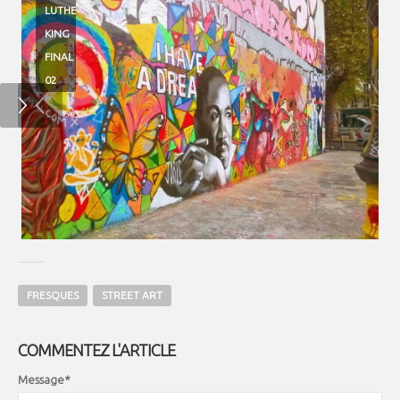
LUTHER
KING
FINAL
02
FRESQUES
STREET ART
COMMENTEZ L'ARTICLE
Message*