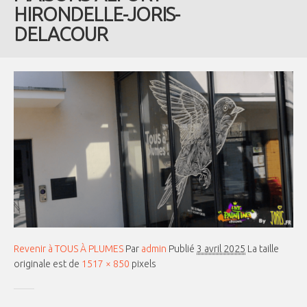
HIRONDELLE-JORIS-
DELACOUR
Revenir à TOUS À PLUMES
Par
admin
Publié
3 avril 2025
La taille
originale est de
1517 × 850
pixels