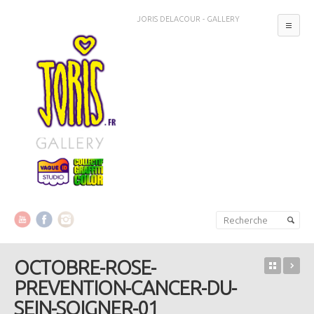
JORIS DELACOUR - GALLERY
MEN
Aller au contenu principal
Aller au contenu secondaire
OCTOBRE-ROSE-
Retour 
OC
PREVENTION-CANCER-DU-
SEIN-SOIGNER-01