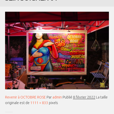
Revenir à OCTOBRE ROSE
Par
admin
Publié
8 février 2022
La taille
originale est de
1111 × 833
pixels