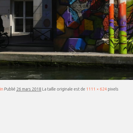
in
Publié
26 mars 2018
La taille originale est de
1111 × 624
pixels