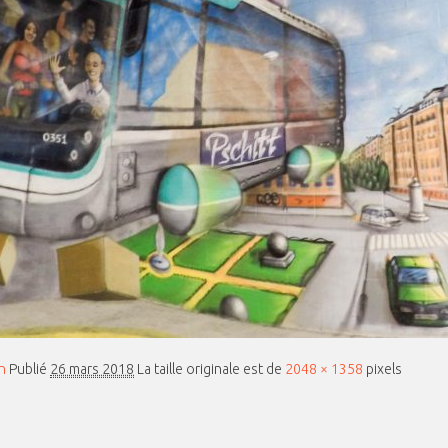
n
Publié
26 mars 2018
La taille originale est de
2048 × 1358
pixels