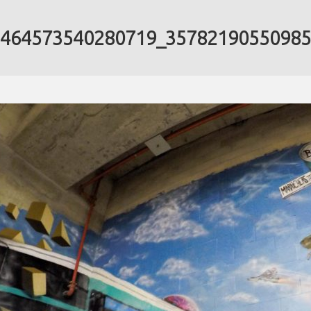
1464573540280719_3578219055098