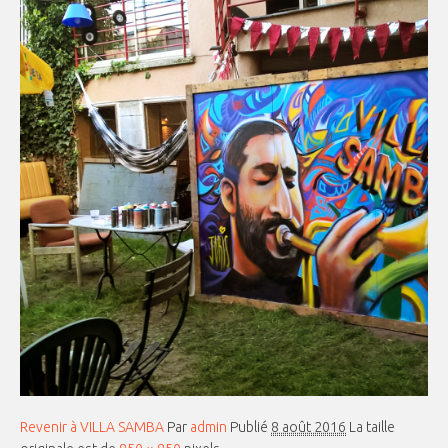
Revenir à VILLA SAMBA
Par
admin
Publié
8 août 2016
La taille