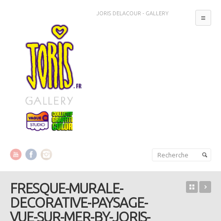
JORIS DELACOUR - GALLERY
MEN
Aller au contenu principal
Aller au contenu secondaire
FRESQUE-MURALE-
Retour 
VU
DECORATIVE-PAYSAGE-
VUE-SUR-MER-BY-JORIS-