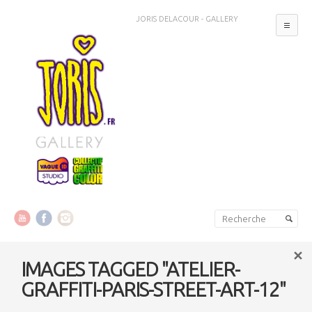
JORIS DELACOUR - GALLERY
MEN
Aller au contenu principal
Aller au contenu secondaire
IMAGES TAGGED "ATELIER-
GRAFFITI-PARIS-STREET-ART-12"