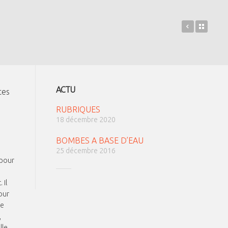
RUBRIQUE
Retour
ACTU
tes
RUBRIQUES
18 décembre 2020
BOMBES A BASE D’EAU
25 décembre 2016
 pour
 Il
our
le
,
lle