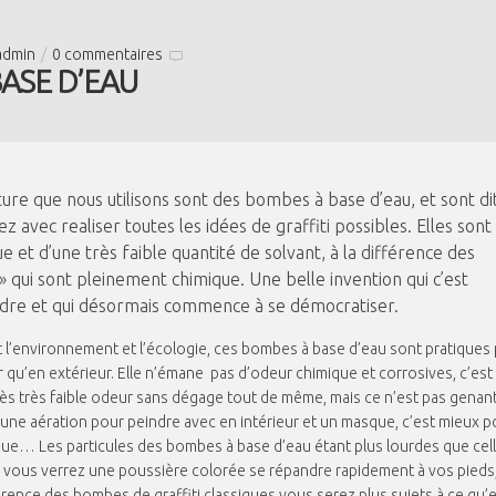
admin
/
0 commentaires
ASE D’EAU
re que nous utilisons sont des bombes à base d’eau, et sont di
z avec realiser toutes les idées de graffiti possibles. Elles sont
 et d’une très faible quantité de solvant, à la différence des
» qui sont pleinement chimique. Une belle invention qui c’est
ndre et qui désormais commence à se démocratiser.
ct l’environnement et l’écologie, ces bombes à base d’eau sont pratiques
r qu’en extérieur. Elle n’émane pas d’odeur chimique et corrosives, c’est
ès très faible odeur sans dégage tout de même, mais ce n’est pas genant.
une aération pour peindre avec en intérieur et un masque, c’est mieux p
lique… Les particules des bombes à base d’eau étant plus lourdes que cel
 vous verrez une poussière colorée se répandre rapidement à vos pieds
érence des bombes de graffiti classiques vous serez plus sujets à ce qu’e