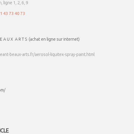
 ligne 1, 2, 6, 9
1 43 73 40 73
E A U X A R T S (achat en ligne sur internet)
ant-beaux-arts.fr/aerosol-liquitex-spray-paint.html
om/
ICLE