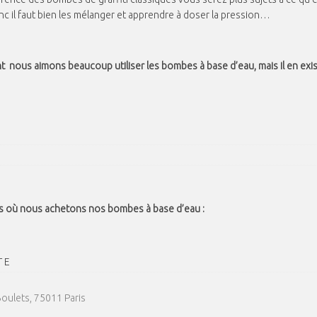
nc il faut bien les mélanger et apprendre à doser la pression…
t nous aimons beaucoup utiliser les bombes à base d’eau,
mais il en exi
s où nous achetons nos bombes à base d’eau :
T E
oulets, 75011 Paris