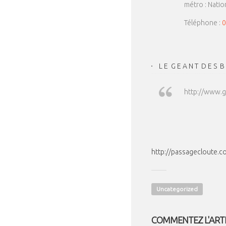
métro : Nation,
Téléphone :
0
L E G E A N T D E S B 
http://www.ge
http://passagecloute.c
Uncategorized
COMMENTEZ L'ART