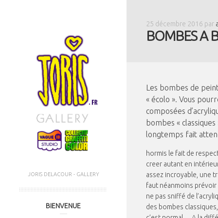
25 décembre 2016
par
BOMBES A B
Les bombes de peintu
« écolo ». Vous pourre
composées d’acrylique
bombes « classiques 
longtemps fait atte
hormis le fait de respe
creer autant en intérieu
assez incroyable, une tr
JORIS DELACOUR - GALLERY
faut néanmoins prévoir 
ne pas sniffé de l’acry
MENU PRINCIPAL
Aller au contenu
Aller au contenu
BIENVENUE
des bombes classiques,
secondaire
principal
c’est normal… A la diff