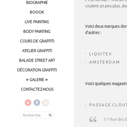
BIOGRAPHIE
coulent un peu plus, do
BOOOK
LIVE PAINTING
Voici deux marques don
BODY PAINTING
d’autres :
COURS DE GRAFFITI
ATELIER GRAFFITI
L I Q U I T E X
BALADE STREET ART
A M S T E R D A M
DÉCORATION GRAFFITI
⭐ GALERIE ⭐
Voici quelques magasin
CONTACTEZ-NOUS
P A S S A G E C L O U 
5-7 Rue des B