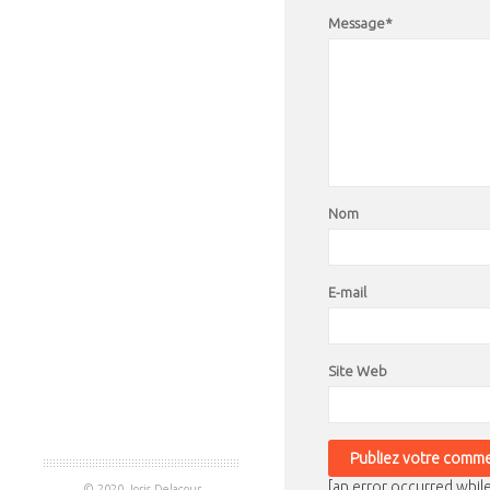
Message*
Nom
E-mail
Site Web
[an error occurred while
© 2020 Joris Delacour