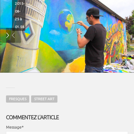
2015-
08-
25 à
01.58.30
FRESQUES
STREET ART
COMMENTEZ L'ARTICLE
Message*